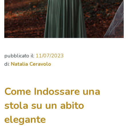
pubblicato il:
11/07/2023
di:
Natalia Ceravolo
Come Indossare una
stola su un abito
elegante